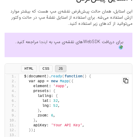
این استایل، همان حالت پیش‌فرض نقشه‌ی مپ هست که بیشتر موارد
ازش استفاده می‌شه. برای استفاده از استایل نقشهٔ مپ در حالت وکتور
می‌توانید از کد‌های زیر استفاده کنید.
برای دریافت WebSDKهای نقشه‌ی مپ به
اینجا
مراجعه کنید.
HTML
CSS
JS
$
(
document
)
.
ready
(
function
()
{
  var app = 
new
Mapp
({
    element: 
'#app'
,
    presets: 
{
      latlng: 
{
        lat: 
32
,
        lng: 
52
,
}
,
      zoom: 
6
,
}
,
    apiKey: 
'Your API Key'
,
})
;