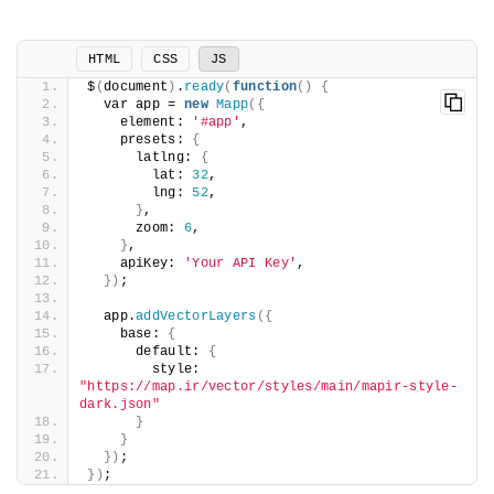
HTML
CSS
JS
$
(
document
)
.
ready
(
function
()
{
  var app = 
new
Mapp
({
    element: 
'#app'
,
    presets: 
{
      latlng: 
{
        lat: 
32
,
        lng: 
52
,
}
,
      zoom: 
6
,
}
,
    apiKey: 
'Your API Key'
,
})
;
  app.
addVectorLayers
({
    base: 
{
      default: 
{
        style: 
"https://map.ir/vector/styles/main/mapir-style-
dark.json"
}
}
})
;
})
;