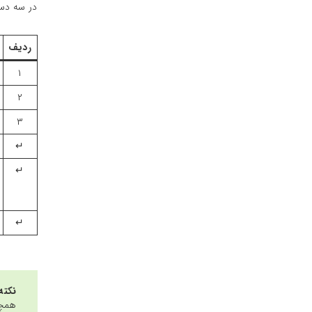
در سه دست
ردیف
۱
۲
۳
↵
↵
↵
نکت
همچن