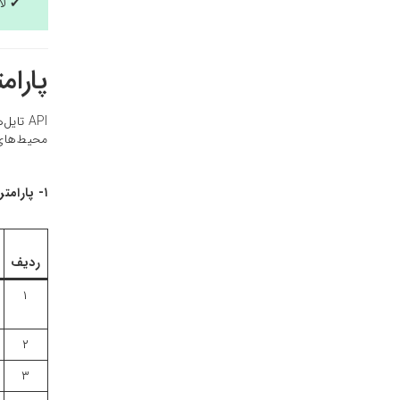
✔ لا
پارام
محیط‌های 
۱- پارامترهای ورودی سرویس نقشه‌ی رستری با استاندارد WMS:
ردیف
۱
۲
۳