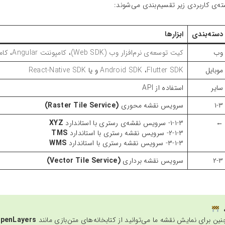
ه‌ی کاربردی زیر تقسیم‌بندی می‌شوند:
دسته‌بندی
ابزارها
وب
کیت توسعه‌ی نرم‌افزار وب (Web SDK)
،
کامپوننت Angular
،
کامپ
موبایل
Flutter SDK
،
SDK
Android
و یا
React-Native SDK
سایر
استفاده از API
۱-۳
سرویس نقشه محوری
(Raster Tile Service)
←
۱-۱-۳- سرویس نقشه‌ی رستری با استاندارد
XYZ
۲-۱-۳- سرویس نقشه رستری با استاندارد
TMS
۳-۱-۳- سرویس نقشه رستری با استاندارد
WMS
۲-۳
سرویس نقشه برداری
(Vector Tile Service)
ه
ین برای نمایش نقشه ما می‌توانید از کتابخانه‌های متن‌بازی مانند
OpenLayers یا aflet