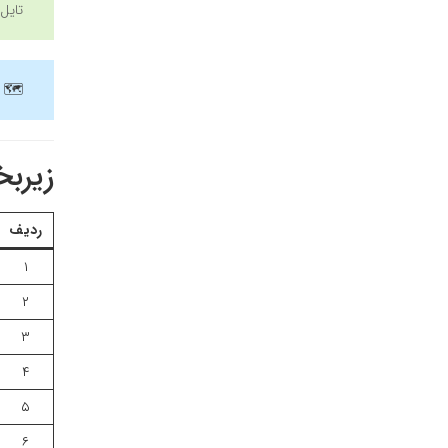
تایل
🗺
زیربخش‌ه
ردیف
۱
۲
۳
۴
۵
۶