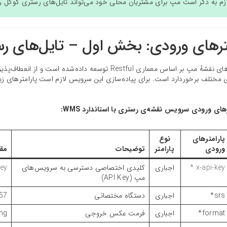
زم به ذکر است مپ برای مشتریان محلی خود می‌تواند تایل‌های رستری گوگل را ب
ترهای ورودی: بخش اول – تایل‌های ر
API تایل‌های نقشهٔ مپ بر اساس معماری Restful توسعه داده‌
مختلف برخوردارد است. برای پیاده‌سازی این سرویس لازم است پارامترهای زیر ب
پارامترهای
نوع
ورودی
پارامتر
توضیحات
مقا
x-api-key *
اجباری
کلیدی اختصاصی دسترسی به سرویس‌های
Key
مپ (API Key)
srs*
اجباری
دستگاه مختصاتی
57
format*
اجباری
فرمت عکس خروجی
ng