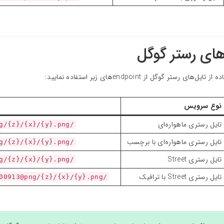
های رستر گوگل
ایل‌های رستر گوگل از endpointهای زیر استفاده نمایید:
نوع سرویس
تایل رستری ماهواره‌ای
/raster/xyz/1.0.0/google:s@EPSG:900913@png/{z}/{x}/{y}.png
تایل رستری ماهواره‌ای با برچسب
/raster/xyz/1.0.0/google:y@EPSG:900913@png/{z}/{x}/{y}.png
تایل رستری Street
/raster/xyz/1.0.0/google:p@EPSG:900913@png/{z}/{x}/{y}.png
تایل رستری Street با ترافیک
/raster/xyz/1.0.0/google:p,traffic@EPSG:900913@png/{z}/{x}/{y}.png