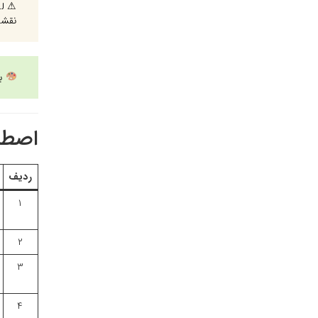
⚠ لط
نقشه‌ی مپ و OSM 
ب
اصطل
ردیف
۱
۲
۳
۴