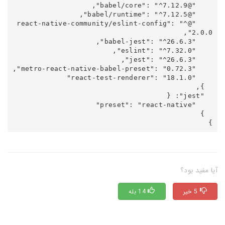
    "@react-native-community/eslint-config": "^
}
آیا مفید بود؟
5 خیر
14 بله