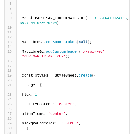
const PARDISAN_COORDINATES = 
[
51.356616419024135
, 
35.74441960479204
]
;
MapLibreGL.
setAccessToken
(
null
)
;
MapLibreGL.
addCustomHeader
(
'x-api-key'
, 
'YOUR_MAP_IR_API_KEY'
)
;
const styles = StyleSheet.
create
({
  page: 
{
flex: 
1
,
justifyContent: 
'center'
,
alignItems: 
'center'
,
backgroundColor: 
'#F5FCFF'
,
}
,