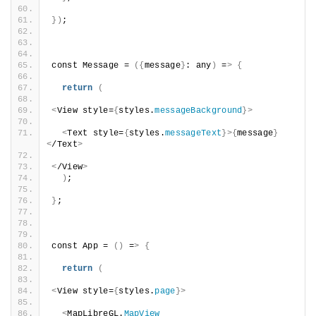
})
;
const Message = 
({
message
}
: any
)
 =
>
{
return
(
<
View style=
{
styles.
messageBackground
}>
<
Text style=
{
styles.
messageText
}>{
message
}
<
/Text
>
<
/View
>
)
;
}
;
const App = 
()
 =
>
{
return
(
<
View style=
{
styles.
page
}>
<
MapLibreGL.
MapView