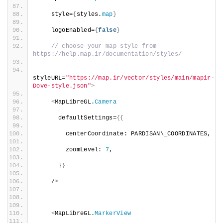
    style=
{
styles.
map
}
    logoEnabled=
{
false
}
// choose your map style from 
https://help.map.ir/documentation/styles/
styleURL=
"https://map.ir/vector/styles/main/mapir-
Dove-style.json"
>
<
MapLibreGL.
Camera
      defaultSettings=
{{
        centerCoordinate: PARDISAN\_COORDINATES,
        zoomLevel: 
7
,
}}
    /
>
<
MapLibreGL.
MarkerView