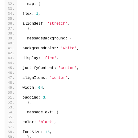
  map: 
{
flex: 
1
,
alignSelf: 
'stretch'
,
}
,
  messageBackground: 
{
backgroundColor: 
'white'
,
display: 
'flex'
,
justifyContent: 
'center'
,
alignItems: 
'center'
,
width: 
64
,
padding: 
3
,
}
,
  messageText: 
{
color: 
'black'
,
fontSize: 
16
,
}
,