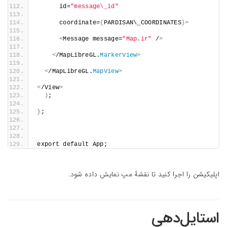
      id=
"message\_id"
      coordinate=
{
PARDISAN\_COORDINATES
}>
<
Message message=
"Map.ir"
 /
>
<
/MapLibreGL.
MarkerView
>
<
/MapLibreGL.
MapView
>
<
/View
>
)
;
}
;
export default App;
اپلیکیشن را اجرا کنید تا نقشهٔ مپ نمایش داده شود.
استایل‌دهی