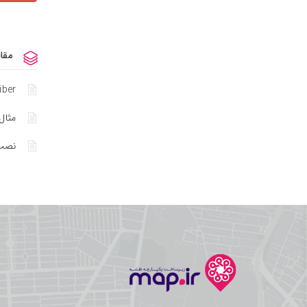
مقا
iber
مثال‌
نصب و 