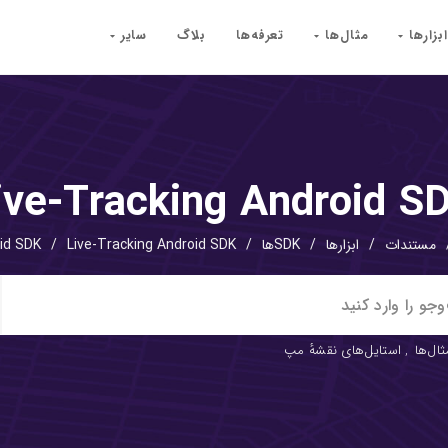
ابزارها
مثال‌ها
تعرفه‌ها
بلاگ
سایر
ive-Tracking Android S
مستندات
/
ابزارها
/
SDKها
/
Live-Tracking Android SDK
/
id SDK
ثال‌ها
,
استایل‌های نقشهٔ مپ