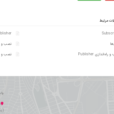
لات مرتبط
blisher
Subscr
ها
نصب و را
راه‌اندازی Publisher
نصب و راه‌ان
با 
ت
(یک