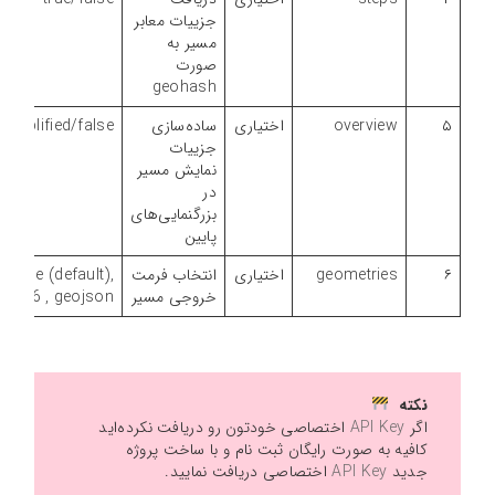
جزییات معابر
مسیر به
صورت
geohash
۵
overview
اختیاری
ساده‌سازی
/simplified/false
جزییات
نمایش مسیر
در
بزرگنمایی‌های
پایین
۶
geometries
اختیاری
انتخاب فرمت
olyline (default),
خروجی مسیر
yline6 , geojson
نکته
اگر
API Key
اختصاصی خودتون رو دریافت نکرده‌اید
کافیه به صورت رایگان ثبت نام و با ساخت پروژه
جدید
API Key
اختصاصی دریافت نمایید.