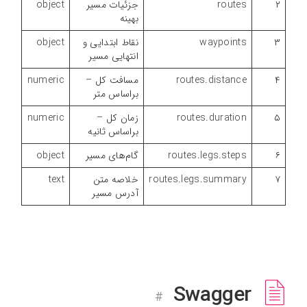
۲
routes
جزئیات مسیر
object
بهینه
۳
waypoints
نقاط ابتدایی و
object
انتهایی مسیر
۴
routes.distance
مسافت کل –
numeric
براساس متر
۵
routes.duration
زمان کل –
numeric
براساس ثانیه
۶
routes.legs.steps
گام‌های مسیر
object
۷
routes.legs.summary
خلاصه متن
text
آدرس مسیر
Swagger
#