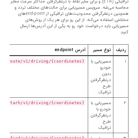
ترافیکی (ETA) و برای سایر نقاط با درنظرگرفتن حداکثر سرعت معابر
محاسبه می‌شه. سرویس مسیریابی برای حالت‌های مختلف تردد و
همچنین درنظرگرفتن محدودیت‌های ترافیکی از end-pointهای
مختلفی استفاده می‌کنه. از این رو برای هر یک از روش‌های
مسیریابی باید درخواست خود رو به یکی از این آدرس‌ها ارسال
کنید.
ردیف
نوع مسیر
آدرس endpoint
۱
مسیریابی با
{route/v1/driving/{coordinates/
خودرو
بدون
درنظرگرفتن
طرح
ترافیک
۲
مسیریابی با
{tarh/v1/driving/{coordinates/
خودرو با
درنظرگرفتن
طرح
ترافیک