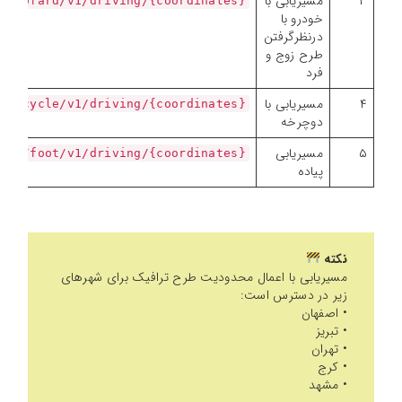
۳
مسیریابی با
{zojofard/v1/driving/{coordinates/
خودرو با
درنظرگرفتن
طرح زوج و
فرد
۴
مسیریابی با
{bicycle/v1/driving/{coordinates/
دوچرخه
۵
مسیریابی
{foot/v1/driving/{coordinates/
پیاده
نکته
مسیریابی با اعمال محدودیت طرح ترافیک برای شهرهای
زیر در دسترس است:
• اصفهان
• تبریز
• تهران
• کرج
• مشهد