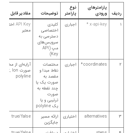
پارامترهای
نوع
ردیف
ورودی
پارامتر
توضیحات
مقادیر قابل دریا
۱
x-api-key *
اجباری
کلیدی
API Key
اختصاص
اختصاصی
معتبر
دسترسی به
سرویس‌های
مپ (API
Key)
۲
coordinates*
اجباری
مختصات
آرایه‌ای از مختصات
نقاط مبدا و
صورت  lon
مقصد به
polyline
صورت یک یا
چند نقطه به
صورت
ترتیبی و یا
یک polyline
۳
alternatives
اختیاری
ارائه مسیر
true/false
جایگزین
۴
steps
اختیاری
دریافت
true/false