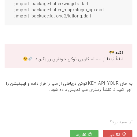
import ‘package:flutter/widgets.dart’;
import ‘package:flutter_map/plugin_api.dart’;
import ‘package:latlong2/latlong.dart’;
نکته
لطفاً ابتدا از
سامانه کاربری
توکن خودتون رو بگیرید.
به جای KEY_API_YOUR توکن دریافتی از مپ را قرار داده و اپلیکیشن را
اجرا کنید تا نقشهٔ رستری مپ نمایش داده شود.
آیا مفید بود؟
53 خیر
40 بله