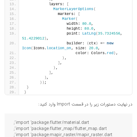
           layers: 
[
MarkerLayerOptions
(
               markers: 
[
Marker
(
                   width: 
80.0
,
                   height: 
80.0
,
                   point: 
LatLng
(
35.7324556
, 
51.4229012
)
,
                   builder: 
(
ctx
)
 =
>
new
Icon
(
Icons.
location_on
, size: 
20.0
,
                       color: Colors.
red
)
,
)
,
]
,
)
,
]
,
)
,
))
;
}
}
در نهایت دستورات زیر را در قسمت Import وارد کنید:
import ‘package:flutter/material.dart’;
import ‘package:flutter_map/flutter_map.dart’;
import ‘package:mapir_raster/mapir_raster.dart’;