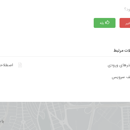
ود؟
بله
لات مرتبط
مترهای ورودی
اصطلاحا
یف سرویس
با 