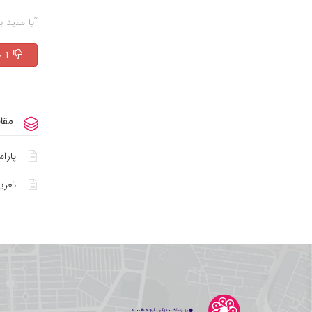
آیا مفید ب
1 خیر
مقا
پارا
تعر