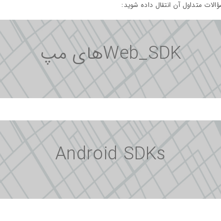
سؤالات متداول آن انتقال داده شوید:
Web_SDKهای مپ
Android SDKs