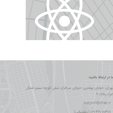
ما در ارتباط باشید:
هران، خیابان بهشتی، خیابان سرافراز، نبش کوچه نسیم شمال
م)، پلاک ۹
support@map.ir
۰۲۱-۴۲۰۷۰۳۱۸ (پشتیبانی)