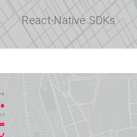
React-Native SDKs
با 
ت
(یک