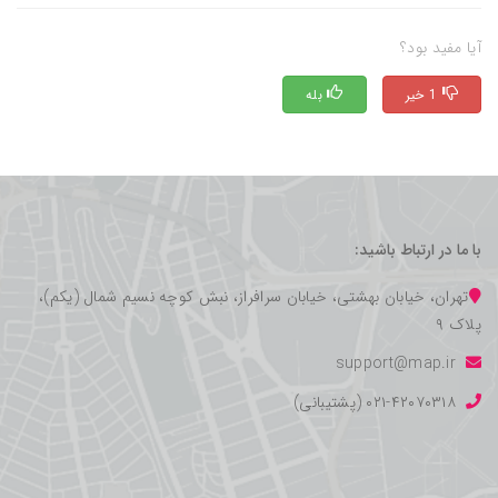
آیا مفید بود؟
1 خیر
بله
با ما در ارتباط باشید:
تهران، خیابان بهشتی، خیابان سرافراز، نبش کوچه نسیم شمال (یکم)،
پلاک ۹
support@map.ir
۰۲۱-۴۲۰۷۰۳۱۸ (پشتیبانی)