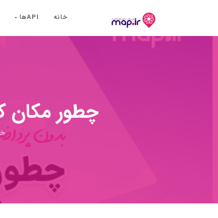
خانه
API‌ها
چطور مکان کس
خا