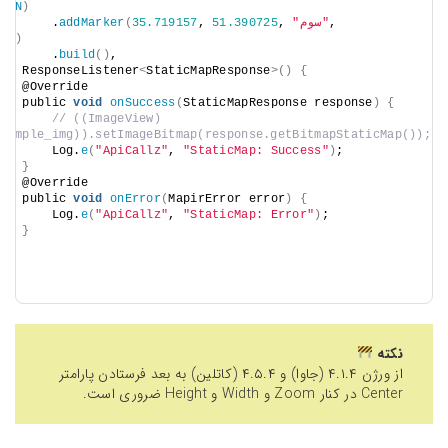
REEN
)
, 
"سوم"
, 
51.390725
, 
35.719157
(
addMarker
        .
LUE
)
        .
build
()
,
new
 ResponseListener
<
StaticMapResponse
>()
{
    @Override
    public 
void
onSuccess
(
StaticMapResponse response
)
{
// ((ImageView) 
.sample_img)).setImageBitmap(response.getBitmapStaticMap());
        Log.
e
(
"ApiCallz"
, 
"StaticMap: Success"
)
;
}
    @Override
    public 
void
onError
(
MapirError error
)
{
        Log.
e
(
"ApiCallz"
, 
"StaticMap: Error"
)
;
}
}
نکته
از ورژن ۴.۱.۴ (جاوا) و ۴.۵.۴ (کاتلین) به بعد فرستادن پارامتر
Center در کنار Zoom و Width و Height ضروری است.