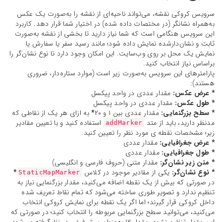
سرویس کروکی نقشه، می‌تواند ناحیه‌ای از نقشه را به‌صورت یک عکس
به‌همراه نشانگر (در مختصات داده شده) در اختیار شما قرار دهد. کاربرد
این سرویس هنگامی است که شما نیاز دارید تا بخشی از نقشه به‌صورت
ثابت و نشان‌دارشده نمایش داده شود؛ مانند رسید سفر یا سفارش یا
نمایش یک محل بر روی وب‌سایت. این امکان وجود دارد تا نوع نشان‌گر را
براساس نیاز انتخاب کنید.
پارامترهای این سرویس به‌صورت زیر است (موارد ستاره‌دار، ضروری
هستند):
* عرض عکس:
مقدار عددی در واحد پیکسل
* طول عکس:
مقدار عددی در واحد پیکسل
* سطح بزرگنمایی:
مقدار عددی بین ۱ و ۲۰
*
به ازای هر یک از نقاطی که
مدنظر دارید، باید از متد
استفاده کنید و با تعیین مقادیر
addMarker
زیر؛ مشخصات نقطه ی مورد نظر را تعیین کنید.
* عرض جغرافیایی:
مقدار عددی
* طول جغرافیایی:
مقدار عددی
* متن زیر نشان‌گر:
مقدار متنی (حروف فارسی و انگلیسی)
* نوع نشان‌گر:
یکی از مقادیر موجود در کلاس
*
StaticMapMarker
در صورتی که بیش از یک نقطه اضافه می‌کنید، مقدار بزرگنمایی نیاز به
تنظیم ندارد و تصویر طوری ساخته می‌شود که تمام نقاط تعریف شده
داخل کروکی قرار گیرند؛ اما اگر یک نقطه برای نمایش کروکی انتخاب
می‌کنید، می‌توانید سطح بزرگنمایی مربوطه را انتخاب کنید؛ در صورتی که