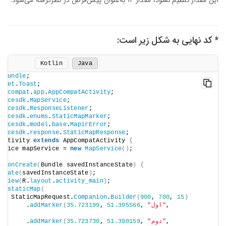
این مقدار تنظیم نشود، مقدار ۱۲ به‌عنوان پیش‌فرض در نظرگرفته می‌شود.
* کد نهایی به شکل زیر است:
Kotlin
Java
s
.
Bundle
;
idget
.
Toast
;
appcompat
.
app
.
AppCompatActivity
;
rvicesdk
.
MapService
;
rvicesdk
.
ResponseListener
;
rvicesdk
.
enums
.
StaticMapMarker
;
rvicesdk
.
model
.
base
.
MapirError
;
rvicesdk
.
response
.
StaticMapResponse
;
nActivity 
extends
 AppCompatActivity 
{
ervice mapService = 
new
MapService
()
;
id
onCreate
(
Bundle savedInstanceState
)
{
Create
(
savedInstanceState
)
;
ntView
(
R.
layout
.
activity_main
)
;
ce.
staticMap
(
new
 StaticMapRequest.
Companion
.
Builder
(
900
, 
700
, 
15
)
, 
"اول"
, 
51.395566
, 
35.723199
(
addMarker
        .
ED
)
, 
"دوم"
, 
51.390159
, 
35.723730
(
addMarker
        .