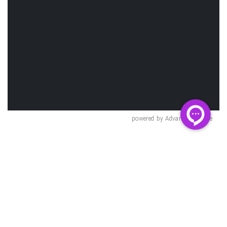
powered by Advanced iFrame
فایل‌های پیوست شده
#
نوع فایل
سایز فایل
دانلود
1
.zip
7,97 کیلوبایت
dataset_province centers