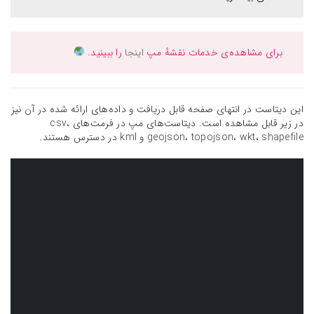
برای مشاهده‌ی خدمات نقشهٔ مپ
اینجا
را ببینید.
این دیتاست در انتهای صفحه قابل دریافت و داده‌های ارائه شده در آن نیز
در زیر قابل مشاهده است. دیتاست‌های مپ در فرمت‌های csv،
geojson، topojson، wkt، shapefile و kml در دسترس هستند.