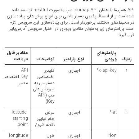
API هم‌پیما یا همان Isomap API مپ به‌صورت Restful توسعه داده
شده‌است و از انعطاف‌پذیری بسیار بالایی برای انواع روش‌های پیاده‌سازی
در محیط‌‌های مختلف برخوردار است. برای پیاده‌سازی این سرویس لازم
است پارامترهای زیر به‌عنوان مقادیر ورودی در اختیار سرویس آدرس‌یابی
قرار گیرد:
پارامترهای
مقادیر قابل
ردیف
ورودی
نوع پارامتر
توضیحات
دریافت
۱
x-api-key*
اجباری
کلیدی
API
اختصاصی
Key
اختصاصی
دسترسی به
معتبر
سرویس‌های
مپ (API
Key)
۲
lat*
اجباری
عرض
latitude
جغرافیایی
starting
نقطه شروع
point
lon*
اجباری
طول
longitude