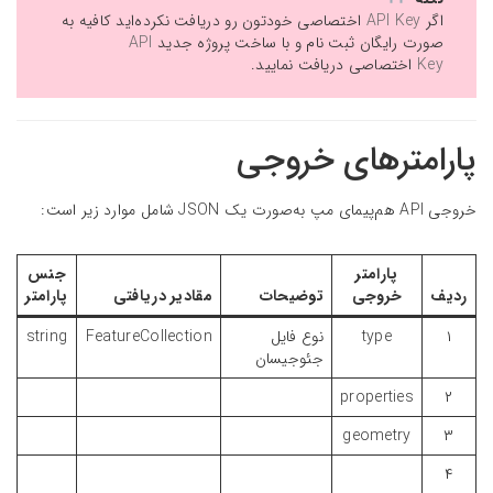
اگر
API Key
اختصاصی خودتون رو دریافت نکرده‌اید کافیه به
صورت رایگان ثبت نام و با ساخت پروژه جدید
API
Key
اختصاصی دریافت نمایید.
پارامترهای خروجی
خروجی API هم‌پیمای مپ به‌صورت یک JSON شامل موارد زیر است:
پارامتر
جنس
ردیف
خروجی
توضیحات
مقادیر دریافتی
پارامتر
۱
type
نوع فایل
FeatureCollection
string
جئوجیسان
properties
۲
geometry
۳
۴