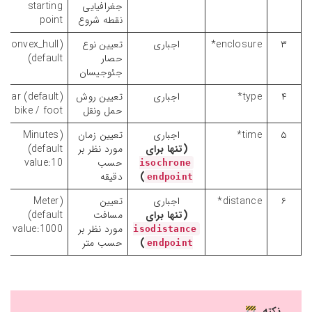
جغرافیایی
starting
نقطه شروع
point
۳
enclosure*
اجباری
تعیین نوع
(convex_hull
حصار
(default
جئوجیسان
۴
type*
اجباری
تعیین روش
car (default)
حمل ونقل
/ bike / foot
۵
time*
اجباری
تعیین زمان
(Minutes
(تنها برای
مورد نظر بر
(default
حسب
value:10
isochrone
)
دقیقه
endpoint
۶
distance*
اجباری
تعیین
(Meter
(تنها برای
مسافت
(default
مورد نظر بر
value:1000
isodistance
)
حسب متر
endpoint
نکته