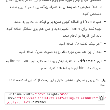
مشخص کردن جای مورد نظر روی نقشه
:
جایی که می‌خواین داخل
iframe نمایش داده بشه رو به همراه بزرگنمایی دلخواه روی نقشه
مشخص کنید.
مپ iframe و اضافه کردن متن
:
برای اینکه حالت رو به نقشه
بهینه‌شده برای iframe تغییر بدید و متن هم روی نشانگر اضافه کنید
باید این کارها رو انجام بدید:
آخر لینک نقشه p/ اضافه کنید
بعد از اون هم متن مورد نظر رو به صورت متن/ اضافه کنید
ایجاد iframe:
حالا کافیه لینکی رو که ساختید توی قالب iframe به
صورت کد html ایجاد و استفاده کنید. تمام!
برای مثال برای نمایش نقشه‌ی انتهای این پست از کد زیر استفاده شده
است:
<
iframe width=
"100%"
 height=
"600"
src=
"https://map.ir/lat/35.724747/lng/51.421002/z/17/p/
>
/iframe
><
ما اینجاییم"