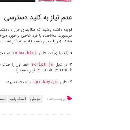
عدم نیاز به کلید دسترسی
توجه داشته باشید که مثال‌های قرار داده‌ش
درصورت مشاهده با فرد خاطی برخورد می‌شود.
فرایند زیر را انجام دهید (لازم به ذکر است ک
۱- (اختیاری) در فایل
در صو
index.html
۲- در فایل
خط اول را حذف نم
script.js
quotation mark
قرار دهید.)
"
۳- فایل
را حذف نمایید.
api-key.js
برچسب‌ها:
آموزش
استک‌بلتیز
مست