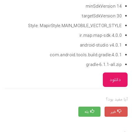
minSdkVersion 14
targetSdkVersion 30
Style: MapirStyle.MAIN_MOBILE_VECTOR_STYLE
ir.map:map-sdk:4.0.0
android-studio v4.0.1
com.android.tools.build:gradle:4.0.1
gradle-6.1.1-all.zip
دانلود
آیا مفید بود؟
خیر
بله