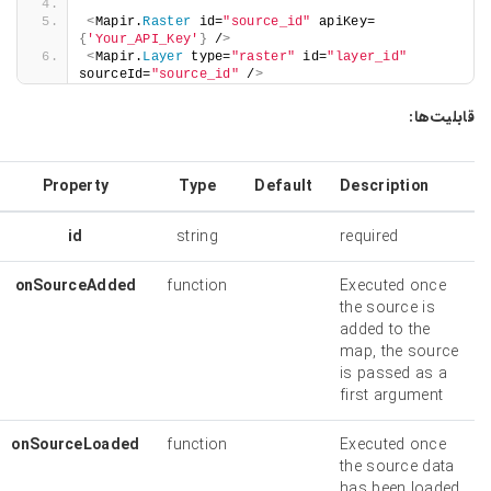
<
Mapir.
Raster
 id=
"source_id"
 apiKey=
{
'Your_API_Key'
}
 /
>
<
Mapir.
Layer
 type=
"raster"
 id=
"layer_id"
sourceId=
"source_id"
 /
>
قابلیت‌ها:
Property
Type
Default
Description
id
string
required
onSourceAdded
function
Executed once
the source is
added to the
map, the source
is passed as a
first argument
onSourceLoaded
function
Executed once
the source data
has been loaded