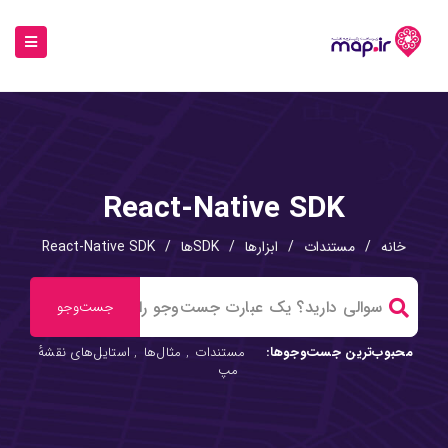
React-Native SDK
خانه
/
مستندات
/
ابزارها
/
SDKها
/
React-Native SDK
محبوب‌ترین جست‌وجوها:
مستندات
,
مثال‌ها
,
استایل‌های نقشهٔ
مپ