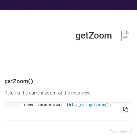
getZoom
()getZoom
Returns the current zoom of the map view
const zoom = await 
this
.
_map
.
getZoom
()
;
آیا مفید بود؟