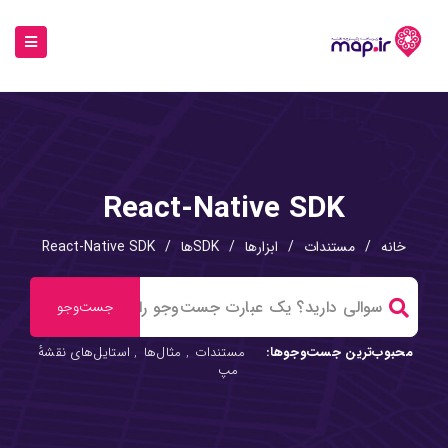
React-Native SDK
خانه
/
مستندات
/
ابزارها
/
SDKها
/
React-Native SDK
محبوب‌ترین جست‌وجوها:
مستندات
,
مثال‌ها
,
استایل‌های نقشهٔ
مپ