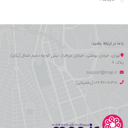
با ما در ارتباط باشید:
تهران، خیابان بهشتی، خیابان سرافراز، نبش کوچه نسیم شمال (یکم)،
پلاک ۹
support@map.ir
۰۲۱-۴۲۰۷۰۳۱۸ (پشتیبانی)