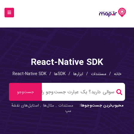
React-Native SDK
خانه
/
مستندات
/
ابزارها
/
SDKها
/
React-Native SDK
محبوب‌ترین جست‌وجوها:
مستندات
,
مثال‌ها
,
استایل‌های نقشهٔ
مپ