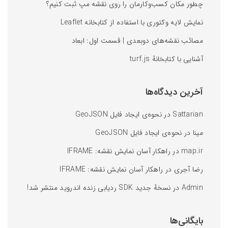
چطور مکان کسب‌وکارمان را روی نقشه‌ مپ ثبت کنیم؟
نمایش لایه وکتوری با استفاده از کتابخانه Leaflet
مصائب نقشه‌های دوبعدی | قسمت اول: ابعاد
آشنایی با کتابخانه‌ٔ turf.js
آخرین دیدگاه‌ها
Sattarian
در
نحوه‌ی ایجاد فایل GeoJSON
مینا
در
نحوه‌ی ایجاد فایل GeoJSON
map.ir
در
راهکار آسان نمایش نقشه: IFRAME
رضا آجری
در
راهکار آسان نمایش نقشه: IFRAME
Admin
در
نسخهٔ جدید SDK ردیابی زنده اندروید منتشر شد!
بایگانی‌ها