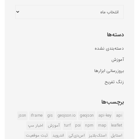
دسته‌ها
دسته‌بندی نشده
آموزش
بروزرسانی ابزارها
زنگ تفریح
برچسب‌ها
json
iframe
gis
geojson.io
geojson
api-key
api
leaflet
map
npm
poi
turf
آموزش
اخبار مپ
استایل
استک‌بلتیز
اس‌دی‌کی
اندروید
ثبت موقعیت