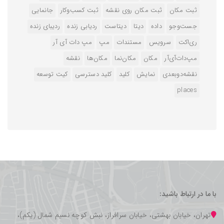
ثبت مکان
ثبت مکان روی نقشه
ثبت کسب‌وکار
جانمایی
جست‌وجو
داده
دیتا
دیتاست
ردیابی زنده
ردیبای زنده
ری‌اکت
سرویس
مستندات
مپ
مپ دات آی آر
مپ‌دات‌آی‌آر
مکان
مکان‌نما
مکان‌ها
نقشه
نقشه‌دوبعدی
نمایش
کلید
کلید دسترسی
کیت توسعه
‌places
با ما در ارتباط باشید:
تهران، خیابان بهشتی، خیابان سرافراز، نبش کوچه نسیم شمال (یکم)،