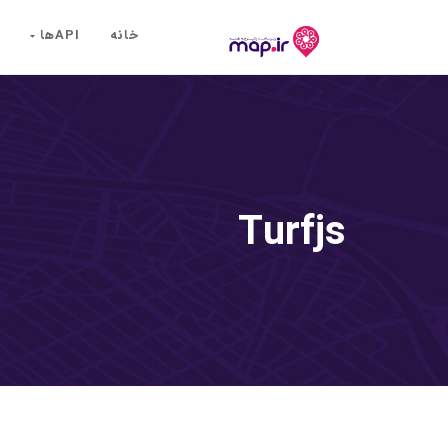
خانه
API‌ها
Turfjs