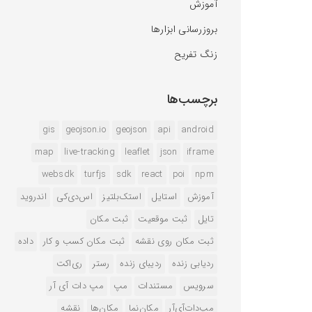
آموزش
بروزرسانی ابزارها
زنگ تفریح
برچسب‌ها
gis
geojson.io
geojson
api
android
map
live-tracking
leaflet
json
iframe
websdk
turfjs
sdk
react
poi
npm
آموزش
استایل
استک‌بلتیز
اس‌دی‌کی
اندروید
تایل
ثبت موقعیت
ثبت مکان
ثبت مکان روی نقشه
ثبت مکان کسب و کار
داده
ردیابی زنده
ردیبای زنده
رستر
ری‌اکت
سرویس
مستندات
مپ
مپ دات آی آر
مپ‌دات‌آی‌آر
مکان‌نما
مکان‌ها
نقشه