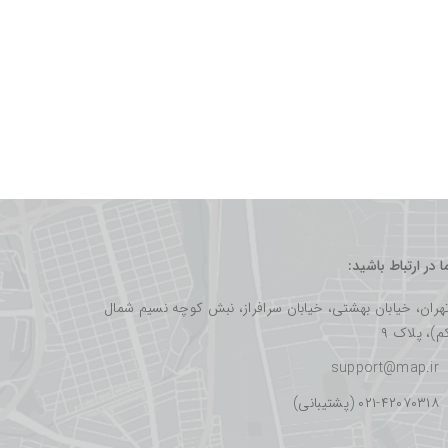
ما در ارتباط باشید:
هران، خیابان بهشتی، خیابان سرافراز، نبش کوچه نسیم شمال
م)، پلاک ۹
support@map.ir
۰۲۱-۴۲۰۷۰۳۱۸ (پشتیبانی)