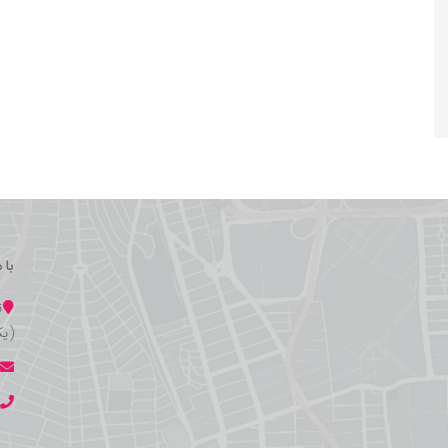
با 
ت
(یک