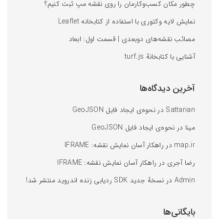
چطور مکان کسب‌وکارمان را روی نقشه‌ مپ ثبت کنیم؟
نمایش لایه وکتوری با استفاده از کتابخانه Leaflet
مصائب نقشه‌های دوبعدی | قسمت اول: ابعاد
آشنایی با کتابخانه‌ٔ turf.js
آخرین دیدگاه‌ها
Sattarian
در
نحوه‌ی ایجاد فایل GeoJSON
مینا
در
نحوه‌ی ایجاد فایل GeoJSON
map.ir
در
راهکار آسان نمایش نقشه: IFRAME
رضا آجری
در
راهکار آسان نمایش نقشه: IFRAME
Admin
در
نسخهٔ جدید SDK ردیابی زنده اندروید منتشر شد!
بایگانی‌ها