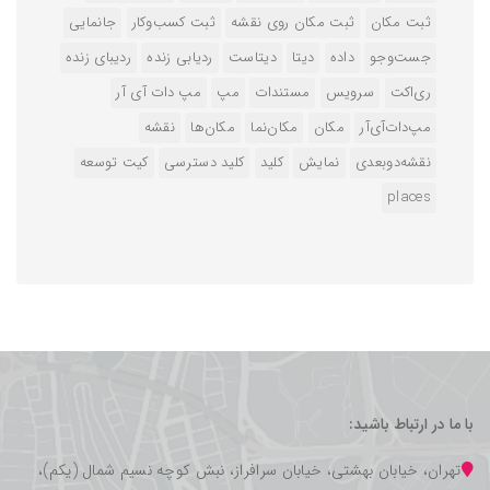
ثبت مکان
ثبت مکان روی نقشه
ثبت کسب‌وکار
جانمایی
جست‌وجو
داده
دیتا
دیتاست
ردیابی زنده
ردیبای زنده
ری‌اکت
سرویس
مستندات
مپ
مپ دات آی آر
مپ‌دات‌آی‌آر
مکان
مکان‌نما
مکان‌ها
نقشه
نقشه‌دوبعدی
نمایش
کلید
کلید دسترسی
کیت توسعه
‌places
با ما در ارتباط باشید:
تهران، خیابان بهشتی، خیابان سرافراز، نبش کوچه نسیم شمال (یکم)،