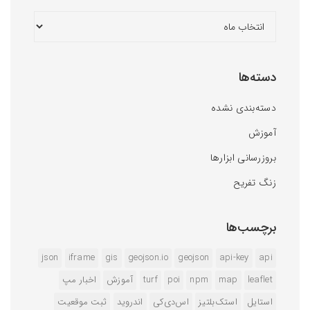
دسته‌ها
دسته‌بندی نشده
آموزش
بروزرسانی ابزارها
زنگ تفریح
برچسب‌ها
json
iframe
gis
geojson.io
geojson
api-key
api
leaflet
map
npm
poi
turf
آموزش
اخبار مپ
استایل
استک‌بلتیز
اس‌دی‌کی
اندروید
ثبت موقعیت