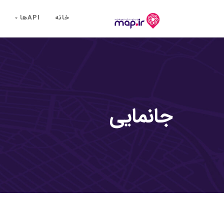
خانه
API‌ها
جانمایی