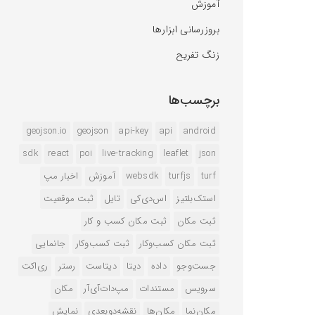
آموزش
بروزرسانی ابزارها
زنگ تفریح
برچسب‌ها
geojson.io
geojson
api-key
api
android
sdk
react
poi
live-tracking
leaflet
json
turf
turfjs
websdk
آموزش
اخبار مپ
استک‌بلتیز
اس‌دی‌کی
تایل
ثبت موقعیت
ثبت مکان
ثبت مکان کسب و کار
ثبت مکان کسب‌وکار
ثبت کسب‌وکار
جانمایی
جست‌وجو
داده
دیتا
دیتاست
رستر
ری‌اکت
سرویس
مستندات
مپ‌دات‌آی‌آر
مکان
مکان‌نما
مکان‌ها
نقشه‌دوبعدی
نمایش