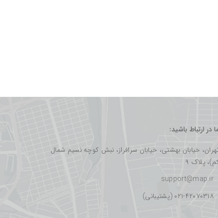
ما در ارتباط باشید:
هران، خیابان بهشتی، خیابان سرافراز، نبش کوچه نسیم شمال
م)، پلاک ۹
support@map.ir
۰۲۱-۴۲۰۷۰۳۱۸ (پشتیبانی)