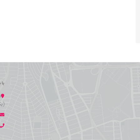
با 
ت
(یک