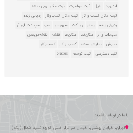
اندروید
تایل
ثبت موقعیت
ثبت مکان روی نقشه
ثبت مکان کسب و کار
ثبت مکان کسب‌وکار
ردیابی زنده
ردیبای زنده
رستر
ری‌اکت
سرویس
مپ
مپ دات آی آر
مپ‌دات‌آی‌آر
مکان‌نما
مکان‌ها
نقشه
نقشه‌دوبعدی
نمایش
نمایش نقشه
کسب و کار
کسب‌وکار
کلید دسترسی
کیت توسعه
‌places
با ما در ارتباط باشید:
تهران، خیابان بهشتی، خیابان سرافراز، نبش کوچه نسیم شمال (یکم)،