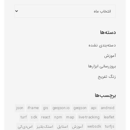
دسته‌ها
دسته‌بندی نشده
آموزش
بروزرسانی ابزارها
زنگ تفریح
برچسب‌ها
json
iframe
gis
geojson.io
geojson
api
android
turf
sdk
react
npm
map
live-tracking
leaflet
turfjs
websdk
آموزش
استایل
استک‌بلتیز
اس‌دی‌کی