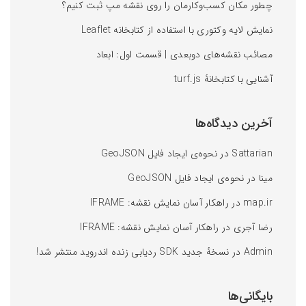
چطور مکان کسب‌وکارمان را روی نقشه‌ مپ ثبت کنیم؟
نمایش لایه وکتوری با استفاده از کتابخانه Leaflet
مصائب نقشه‌های دوبعدی | قسمت اول: ابعاد
آشنایی با کتابخانه‌ٔ turf.js
آخرین دیدگاه‌ها
Sattarian
در
نحوه‌ی ایجاد فایل GeoJSON
مینا
در
نحوه‌ی ایجاد فایل GeoJSON
map.ir
در
راهکار آسان نمایش نقشه: IFRAME
رضا آجری
در
راهکار آسان نمایش نقشه: IFRAME
Admin
در
نسخهٔ جدید SDK ردیابی زنده اندروید منتشر شد!
بایگانی‌ها