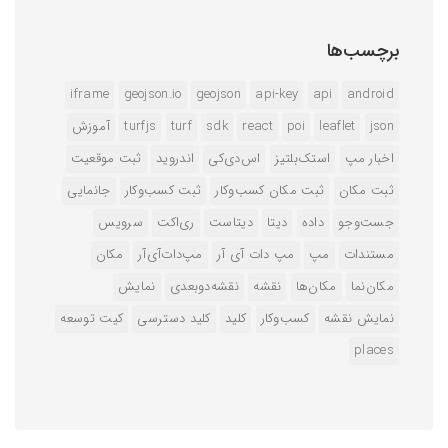
برچسب‌ها
iframe
geojson.io
geojson
api-key
api
android
json
leaflet
poi
react
sdk
turf
turfjs
آموزش
اخبار مپ
استک‌بلتیز
اس‌دی‌کی
اندروید
ثبت موقعیت
ثبت مکان
ثبت مکان کسب‌وکار
ثبت کسب‌وکار
جانمایی
جست‌وجو
داده
دیتا
دیتاست
ری‌اکت
سرویس
مستندات
مپ
مپ دات آی آر
مپ‌دات‌آی‌آر
مکان
مکان‌نما
مکان‌ها
نقشه
نقشه‌دوبعدی
نمایش
نمایش نقشه
کسب‌وکار
کلید
کلید دسترسی
کیت توسعه
‌places