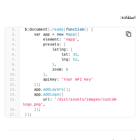
استفاده:
$
(
document
)
.
ready
(
function
()
{
    var app = 
new
Mapp
({
        element: 
'#app'
,
        presets: 
{
            latlng: 
{
                lat: 
32
,
                lng: 
52
,
}
,
            zoom: 
6
}
,
        apiKey: 
'Your API Key'
})
;
    app.
addLayers
()
;
    app.
addLogo
({
        url: 
'/dist/assets/images/custom-
logo.png'
,
})
;
})
;