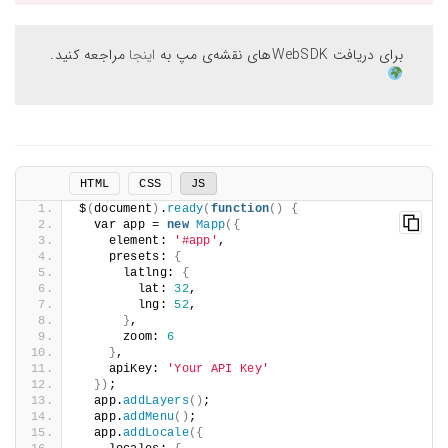
برای دریافت WebSDKهای نقشه‌ی مپ به
اینجا
مراجعه کنید.
HTML
CSS
JS
$
(
document
)
.
ready
(
function
()
{
  var app = 
new
Mapp
({
    element: 
'#app'
,
    presets: 
{
      latlng: 
{
        lat: 
32
,
        lng: 
52
,
}
,
      zoom: 
6
}
,
    apiKey: 
'Your API Key'
})
;
  app.
addLayers
()
;
  app.
addMenu
()
;
  app.
addLocale
({