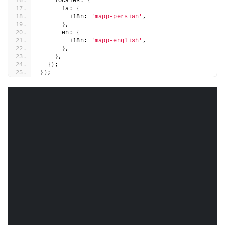
    locales: 
{
      fa: 
{
        i18n: 
'mapp-persian'
,
}
,
      en: 
{
        i18n: 
'mapp-english'
,
}
,
}
,
})
;
})
;