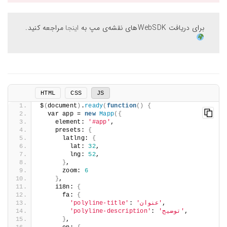
برای دریافت WebSDKهای نقشه‌ی مپ به
اینجا
مراجعه کنید.
HTML
CSS
JS
$
(
document
)
.
ready
(
function
()
{
  var app = 
new
Mapp
({
    element: 
'#app'
,
    presets: 
{
      latlng: 
{
        lat: 
32
,
        lng: 
52
,
}
,
      zoom: 
6
}
,
    i18n: 
{
      fa: 
{
,
'عنوان'
: 
'polyline-title'
,
'توضیح'
: 
'polyline-description'
}
,