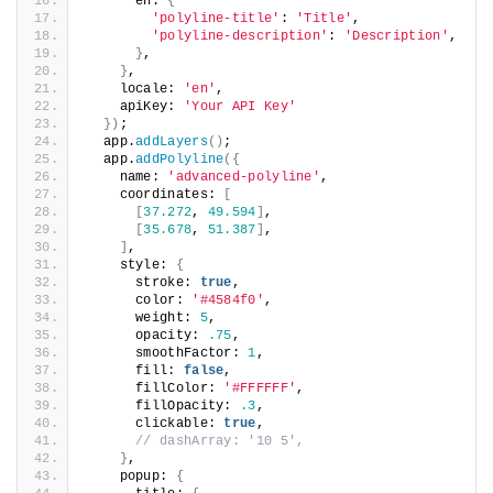
      en: 
{
'polyline-title'
: 
'Title'
,
'polyline-description'
: 
'Description'
,
}
,
}
,
    locale: 
'en'
,
    apiKey: 
'Your API Key'
})
;
  app.
addLayers
()
;
  app.
addPolyline
({
    name: 
'advanced-polyline'
,
    coordinates: 
[
[
37.272
, 
49.594
]
,
[
35.678
, 
51.387
]
,
]
,
    style: 
{
      stroke: 
true
,
      color: 
'#4584f0'
,
      weight: 
5
,
      opacity: 
.75
,
      smoothFactor: 
1
,
      fill: 
false
,
      fillColor: 
'#FFFFFF'
,
      fillOpacity: 
.3
,
      clickable: 
true
,
// dashArray: '10 5',
}
,
    popup: 
{