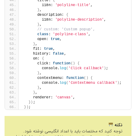
      title: 
{
        i18n: 
'polyline-title'
,
}
,
      description: 
{
        i18n: 
'polyline-description'
,
}
,
// custom: 'Custom popup',
class
: 
'polyline-class'
,
      open: 
true
,
}
,
    fit: 
true
,
    history: 
false
,
    on: 
{
      click: 
function
()
{
        console.
log
(
'Click callback'
)
;
}
,
      contextmenu: 
function
()
{
        console.
log
(
'Contextmenu callback'
)
;
}
,
}
,
    renderer: 
'canvas'
,
})
;
})
;
نکته
توجه کنید که مختصات باید با اعداد انگلیسی نوشته شود.