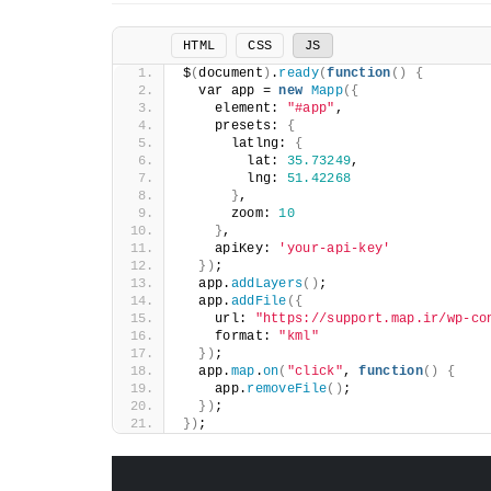
HTML
CSS
JS
$
(
document
)
.
ready
(
function
()
{
  var app = 
new
Mapp
({
    element: 
"#app"
,
    presets: 
{
      latlng: 
{
        lat: 
35.73249
,
        lng: 
51.42268
}
,
      zoom: 
10
}
,
    apiKey: 
'your-api-key'
})
;
  app.
addLayers
()
;
  app.
addFile
({
    url: 
"https://support.map.ir/wp-co
    format: 
"kml"
})
;
  app.
map
.
on
(
"click"
, 
function
()
{
    app.
removeFile
()
;
})
;
})
;