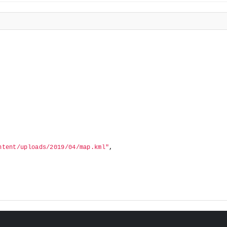
ntent/uploads/2019/04/map.kml"
,