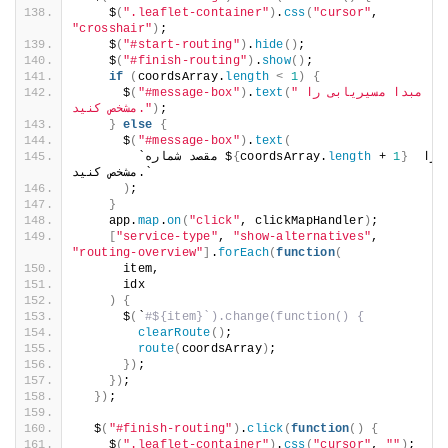
    $
(
".leaflet-container"
)
.
css
(
"cursor"
, 
"crosshair"
)
;
    $
(
"#start-routing"
)
.
hide
()
;
    $
(
"#finish-routing"
)
.
show
()
;
if
(
coordsArray.
length
<
1
)
{
"مبدا مسیریابی را 
(
text
.
)
"#message-box"
(
      $
;
)
مشخص کنید."
}
else
{
      $
(
"#message-box"
)
.
text
(
 را 
}
1
 + 
length
coordsArray.
{
        `مقصد شماره $
مشخص کنید.`
)
;
}
    app.
map
.
on
(
"click"
, clickMapHandler
)
;
[
"service-type"
, 
"show-alternatives"
, 
"routing-overview"
]
.
forEach
(
function
(
      item,
      idx
)
{
      $
(
`
#${item}`).change(function() {
clearRoute
()
;
route
(
coordsArray
)
;
})
;
})
;
})
;
  $
(
"#finish-routing"
)
.
click
(
function
()
{
    $
(
".leaflet-container"
)
.
css
(
"cursor"
, 
""
)
;