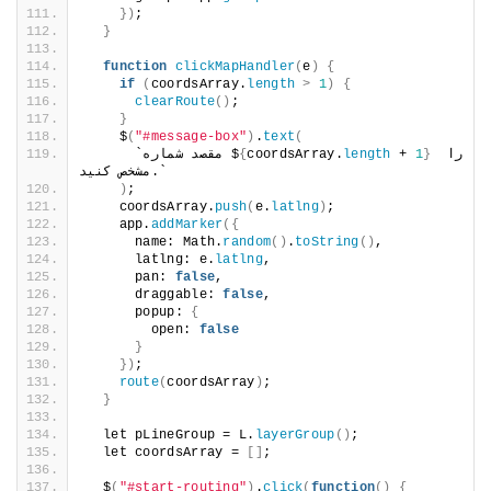
})
;
}
function
clickMapHandler
(
e
)
{
if
(
coordsArray.
length
>
1
)
{
clearRoute
()
;
}
    $
(
"#message-box"
)
.
text
(
 را 
}
1
 + 
length
coordsArray.
{
      `مقصد شماره $
مشخص کنید.`
)
;
    coordsArray.
push
(
e.
latlng
)
;
    app.
addMarker
({
      name: Math.
random
()
.
toString
()
,
      latlng: e.
latlng
,
      pan: 
false
,
      draggable: 
false
,
      popup: 
{
        open: 
false
}
})
;
route
(
coordsArray
)
;
}
  let pLineGroup = L.
layerGroup
()
;
  let coordsArray = 
[]
;
  $
(
"#start-routing"
)
.
click
(
function
()
{