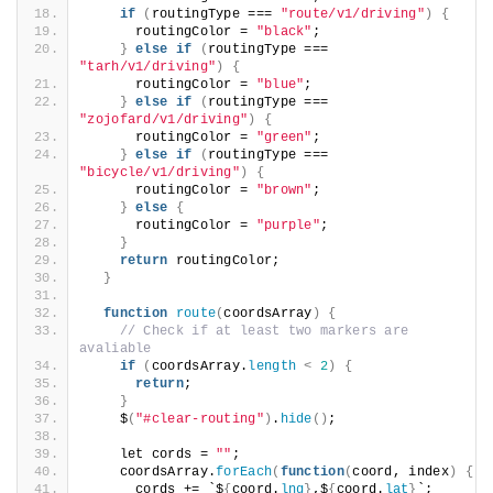
if
(
routingType === 
"route/v1/driving"
)
{
      routingColor = 
"black"
;
}
else
if
(
routingType === 
"tarh/v1/driving"
)
{
      routingColor = 
"blue"
;
}
else
if
(
routingType === 
"zojofard/v1/driving"
)
{
      routingColor = 
"green"
;
}
else
if
(
routingType === 
"bicycle/v1/driving"
)
{
      routingColor = 
"brown"
;
}
else
{
      routingColor = 
"purple"
;
}
return
 routingColor;
}
function
route
(
coordsArray
)
{
// Check if at least two markers are 
avaliable
if
(
coordsArray.
length
<
2
)
{
return
;
}
    $
(
"#clear-routing"
)
.
hide
()
;
    let cords = 
""
;
    coordsArray.
forEach
(
function
(
coord, index
)
{
      cords += `$
{
coord.
lng
}
,$
{
coord.
lat
}
`;