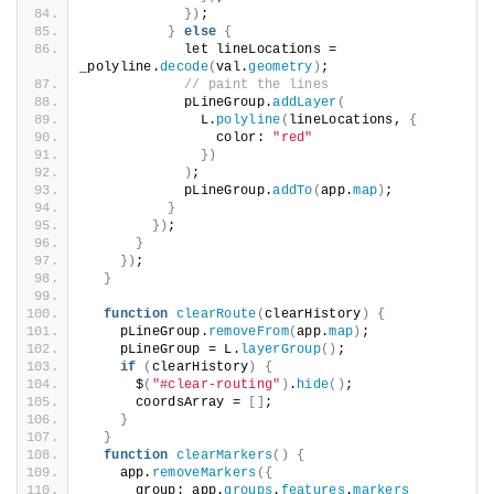
})
;
}
else
{
            let lineLocations = 
_polyline.
decode
(
val.
geometry
)
;
// paint the lines
            pLineGroup.
addLayer
(
              L.
polyline
(
lineLocations, 
{
                color: 
"red"
})
)
;
            pLineGroup.
addTo
(
app.
map
)
;
}
})
;
}
})
;
}
function
clearRoute
(
clearHistory
)
{
    pLineGroup.
removeFrom
(
app.
map
)
;
    pLineGroup = L.
layerGroup
()
;
if
(
clearHistory
)
{
      $
(
"#clear-routing"
)
.
hide
()
;
      coordsArray = 
[]
;
}
}
function
clearMarkers
()
{
    app.
removeMarkers
({
      group: app.
groups
.
features
.
markers