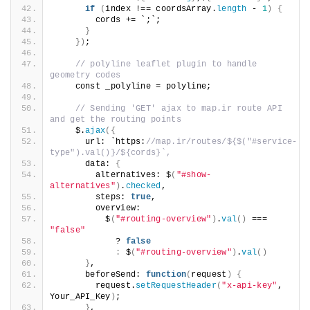
if
(
index !== coordsArray.
length
 - 
1
)
{
        cords += `;`;
}
})
;
// polyline leaflet plugin to handle 
geometry codes
    const _polyline = polyline;
// Sending 'GET' ajax to map.ir route API 
and get the routing points
    $.
ajax
({
      url: `https:
//map.ir/routes/${$("#service-
type").val()}/${cords}`,
      data: 
{
        alternatives: $
(
"#show-
alternatives"
)
.
checked
,
        steps: 
true
,
        overview:
          $
(
"#routing-overview"
)
.
val
()
 === 
"false"
            ? 
false
:
 $
(
"#routing-overview"
)
.
val
()
}
,
      beforeSend: 
function
(
request
)
{
        request.
setRequestHeader
(
"x-api-key"
, 
Your_API_Key
)
;
}
,