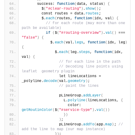
      success: 
function
(
data, status
)
{
        $
(
"#clear-routing"
)
.
show
()
;
        const routes = data.
routes
;
        $.
each
(
routes, 
function
(
idx, val
)
{
// for each route (may more than one 
path be available)
if
(
$
(
"#routing-overview"
)
.
val
()
 === 
"false"
)
{
            $.
each
(
val.
legs
, 
function
(
idx, leg
)
{
              $.
each
(
leg.
steps
, 
function
(
idx, 
val
)
{
// for each line in the path
// Decoding line points using 
leaflet  geometry plugin
                let lineLocations = 
_polyline.
decode
(
val.
geometry
)
;
// paint the lines
                pLineGroup.
addLayer
(
                  L.
polyline
(
lineLocations, 
{
                    color: 
getRoutinColor
(
$
(
"#service-type"
)
.
val
())
})
)
;
                pLineGroup.
addTo
(
app.
map
)
; 
// 
add the line to map (our map instance)
})
;