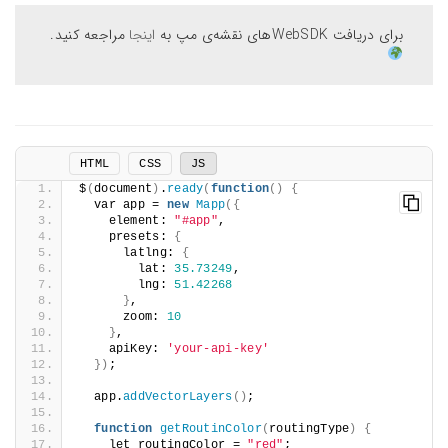
برای دریافت WebSDKهای نقشه‌ی مپ به
اینجا
مراجعه کنید.
HTML
CSS
JS
$
(
document
)
.
ready
(
function
()
{
  var app = 
new
Mapp
({
    element: 
"#app"
,
    presets: 
{
      latlng: 
{
        lat: 
35.73249
,
        lng: 
51.42268
}
,
      zoom: 
10
}
,
    apiKey: 
'your-api-key'
})
;
  app.
addVectorLayers
()
;
function
getRoutinColor
(
routingType
)
{
    let routingColor = 
"red"
;