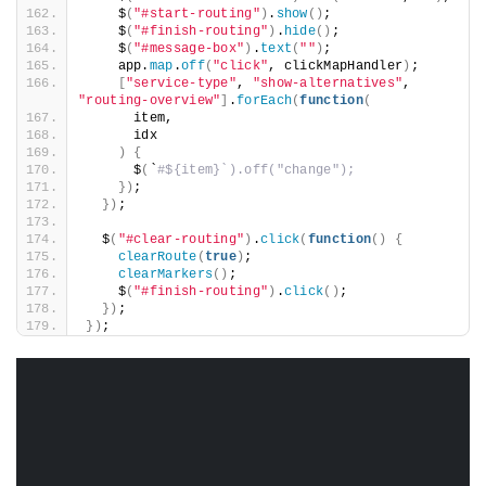
    $
(
"#start-routing"
)
.
show
()
;
    $
(
"#finish-routing"
)
.
hide
()
;
    $
(
"#message-box"
)
.
text
(
""
)
;
    app.
map
.
off
(
"click"
, clickMapHandler
)
;
[
"service-type"
, 
"show-alternatives"
, 
"routing-overview"
]
.
forEach
(
function
(
      item,
      idx
)
{
      $
(
`
#${item}`).off("change");
})
;
})
;
  $
(
"#clear-routing"
)
.
click
(
function
()
{
clearRoute
(
true
)
;
clearMarkers
()
;
    $
(
"#finish-routing"
)
.
click
()
;
})
;
})
;