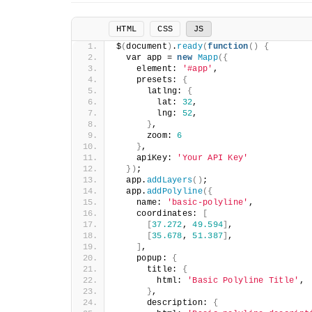
HTML
CSS
JS
$
(
document
)
.
ready
(
function
()
{
  var app = 
new
Mapp
({
    element: 
'#app'
,
    presets: 
{
      latlng: 
{
        lat: 
32
,
        lng: 
52
,
}
,
      zoom: 
6
}
,
    apiKey: 
'Your API Key'
})
;
  app.
addLayers
()
;
  app.
addPolyline
({
    name: 
'basic-polyline'
,
    coordinates: 
[
[
37.272
, 
49.594
]
,
[
35.678
, 
51.387
]
,
]
,
    popup: 
{
      title: 
{
        html: 
'Basic Polyline Title'
,
}
,
      description: 
{