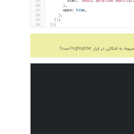
        html: 
'Basic polyline descript
}
,
      open: 
true
,
}
,
})
;
})
;
 در ابزار highlighter است!!