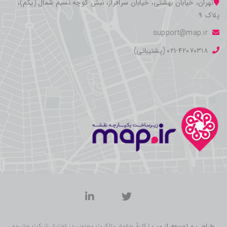
بهشتی، خیابان سرافراز، نبش کوچه نسیم شمال (یکم)،
 از مپ
| کلیهٔ حقوق مالکیت معنوی در اختیار شرکت «شیوه