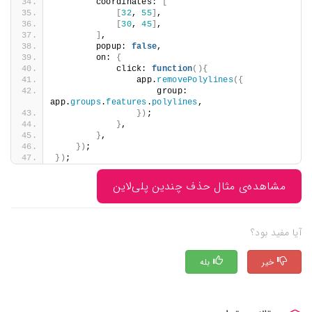
        coordinates: 
[
[
32
, 
55
]
,
[
30
, 
45
]
,
]
,
        popup: 
false
,
        on: 
{
            click: 
function
(){
                app.
removePolylines
                    group: 
app.
groups
.
features
.
polylines
,
})
;
}
,
}
,
})
;
})
;
ثال حذف چندین پلی‌لاین
بله