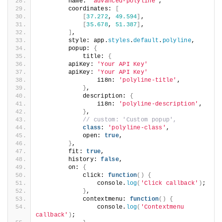
        name: 
'advanced-polyline'
,
        coordinates: 
[
[
37.272
, 
49.594
]
,
[
35.678
, 
51.387
]
,
]
,
        style: app.
styles
.
default
.
p
        popup: 
{
            title: 
{
        apiKey: 
'Your API Key'
        apiKey: 
'Your API Key'
                i18n: 
'polyline-tit
}
,
            description: 
{
                i18n: 
'polyline-des
}
,
// custom: 'Custom popu
class
: 
'polyline-class'
            open: 
true
,
}
,
        fit: 
true
,
        history: 
false
,
        on: 
{
            click: 
function
()
{
                console.
log
(
'Click 
}
,
            contextmenu: 
function
()
                console.
log
(
'Context
callback'
)
;