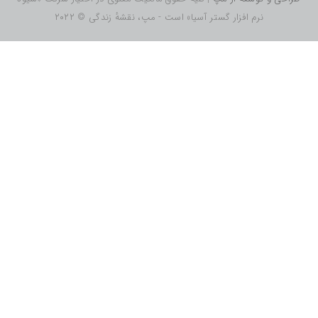
زار گستر آسیا» است - مپ، نقشهٔ زندگی © ۲۰۲۲