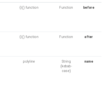
A function to
function (){}
Function
be executed
before the
map is
loaded
A function to
function (){}
Function
be executed
after the map
is loaded
Polyline
polyline
String
name, an
(kebab-
identifier. If a
case)
second
polyline with
the same
name if
created, the
previous one
will be