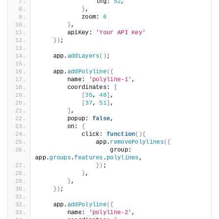
                lng: 
52
,
}
,
            zoom: 
6
}
,
        apiKey: 
'Your API Key'
})
;
    app.
addLayers
()
;
    app.
addPolyline
({
        name: 
'polyline-1'
,
        coordinates: 
[
[
35
, 
48
]
,
[
37
, 
51
]
,
]
,
        popup: 
false
,
        on: 
{
            click: 
function
(){
                app.
removePolylines
                    group: 
app.
groups
.
features
.
polylines
,
})
;
}
,
}
,
})
;
    app.
addPolyline
({
        name: 
'polyline-2'
,