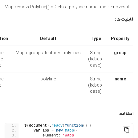
Map.removePolyline() = Gets a polyline name an
Description
Default
Type
Polyline
Mapp.groups.features.polylines
String
feature
(kebab-
group
case)
Polyline
polyline
String
name
(kebab-
case)
$
(
document
)
.
ready
(
function
()
{
    var app = 
new
Mapp
({
        element: 
'#app'
,