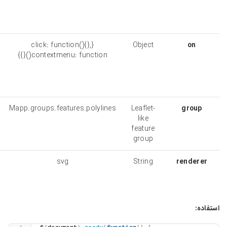
polyline
history or
not
Contains
{click: function(){},
Object
callback
contextmenu: function(){}}
functions for
click and
contextmenu
A feature
Mapp.groups.features.polylines
Leaflet-
group to add
like
the polyline
feature
into
group
Preferred
svg
String
renderer