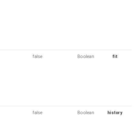
generated
popup with
your own
content.
There will be
no popup if
“popup” is
set to false.
Whether or
false
Boolean
not map
should
adjust to fit
to polyline
coordinates
upon its
creation
Whether
false
Boolean
polyline
should be
saved in