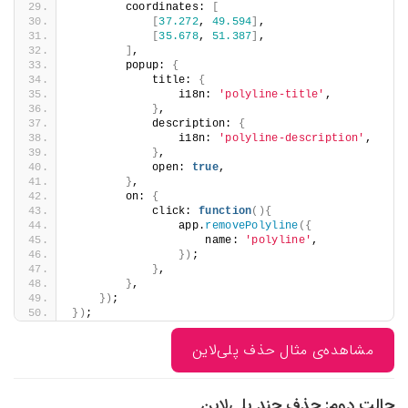
        coordinates: 
[
[
37.272
, 
49.594
]
,
[
35.678
, 
51.387
]
,
]
,
        popup: 
{
            title: 
{
                i18n: 
'polyline-tit
}
,
            description: 
{
                i18n: 
'polyline-des
}
,
            open: 
true
,
}
,
        on: 
{
            click: 
function
(){
                app.
removePolyline
(
                    name: 
'polyline
})
;
}
,
}
,
})
;
})
;
ثال حذف پلی‌لاین
ف چند پلی‌لاین