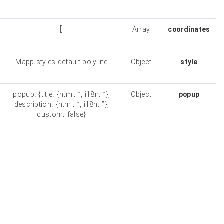
removed
Polyline
[]
Array
coordinates
the style
Mapp.styles.default.polyline
Object
object
“html” can
popup: {title: {html: ”, i18n: ”},
Object
either be
description: {html: ”, i18n: ”},
plain text or
custom: false}
contain html
tags. “i18n”
is used for
multi-lingual
apps. If
“custom” is
set with a
string, it will
overwrite the
automatically