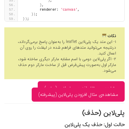
}
,
}
,
        renderer: 
'canvas'
,
})
;
})
;
۱- این متد یک پلی‌لاین leaflet را به‌عنوان پاسخ برمی‌گرداند،
توانید متدهای فراهم شده در لیفلت را روی آن
‌لاین دومی با اسم مشابه مارکر دیگری ساخته شود،
به‌صورت پیش‌فرض قبل از ساخت مارکر دوم حذف
ثال افزودن پلی‌لاین (ساده)
ثال افزودن پلی‌لاین (پیشرفته)
(حذف)
ف یک پلی‌لاین