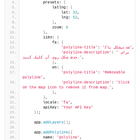
        presets: 
{
            latlng: 
{
                lat: 
32
,
                lng: 
52
,
}
,
            zoom: 
6
}
,
        i18n: 
{
            fa: 
{
'polyline-title'
: 
'polyline-descripti
,
حذف شکل روی آن کلیک کنید.'
}
,
            en: 
{
'polyline-title'
: 
'
polyline'
,
'polyline-descripti
on the map icon to remove it from ma
}
,
}
,
        locale: 
'fa'
,
        apiKey: 
'Your API Key'
})
;
    app.
addLayers
()
;
    app.
addPolyline
({
        name: 
'polyline'
,