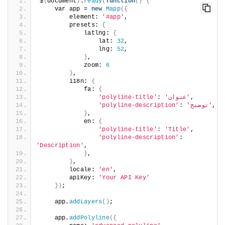
$
(
document
)
.
ready
(
function
()
{
    var app = 
new
Mapp
({
        element: 
'#app'
,
        presets: 
{
            latlng: 
{
                lat: 
32
,
                lng: 
52
,
}
,
            zoom: 
6
}
,
        i18n: 
{
            fa: 
{
'polyline-title'
: 
'polyline-descripti
}
,
            en: 
{
'polyline-title'
: 
'
'polyline-descripti
'Description'
,
}
,
}
,
        locale: 
'en'
,
        apiKey: 
'Your API Key'
})
;
    app.
addLayers
()
;
    app.
addPolyline
({