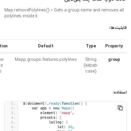
Map.removePolylines() = Gets a group name and
polylines inside it
Description
Default
Type
Polyline
Mapp.groups.features.polylines
String
feature
(kebab-
group
case)
$
(
document
)
.
ready
(
function
()
{
    var app = 
new
Mapp
({
        element: 
'#app'
,
        presets: 
{
            latlng: 
{
                lat: 
32
,