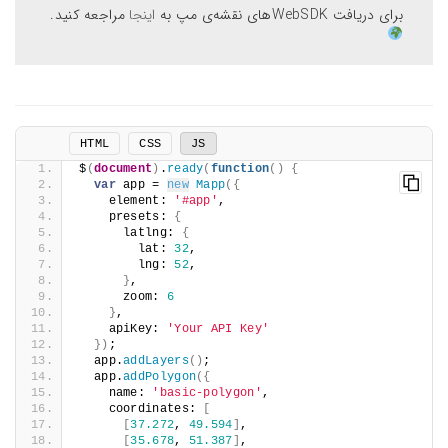
برای دریافت WebSDKهای نقشه‌ی مپ به
اینجا
مراجعه کنید.
HTML
CSS
JS
$
(
document
)
.
ready
(
function
(
)
{
var
 app = 
new
Mapp
(
{
    element: 
'#app'
,
    presets: 
{
      latlng: 
{
        lat: 
32
,
        lng: 
52
,
}
,
      zoom: 
6
}
,
    apiKey: 
'Your API Key'
}
)
;
  app.
addLayers
(
)
;
  app.
addPolygon
(
{
    name: 
'basic-polygon'
,
    coordinates: 
[
[
37.272
, 
49.594
]
,
[
35.678
, 
51.387
]
,