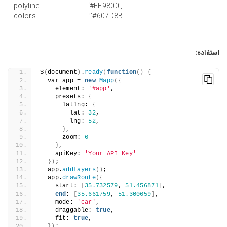
polyline
‘#FF9800’,
colors
‘#607D8B’]
استفاده:
$
(
document
)
.
ready
(
function
()
{
  var app = 
new
Mapp
({
    element: 
'#app'
,
    presets: 
{
      latlng: 
{
        lat: 
32
,
        lng: 
52
,
}
,
      zoom: 
6
}
,
    apiKey: 
'Your API Key'
})
;
  app.
addLayers
()
;
  app.
drawRoute
({
    start: 
[
35.732579
, 
51.456871
]
,
end
: 
[
35.661759
, 
51.300659
]
,
    mode: 
'car'
,
    draggable: 
true
,
    fit: 
true
,
})
;