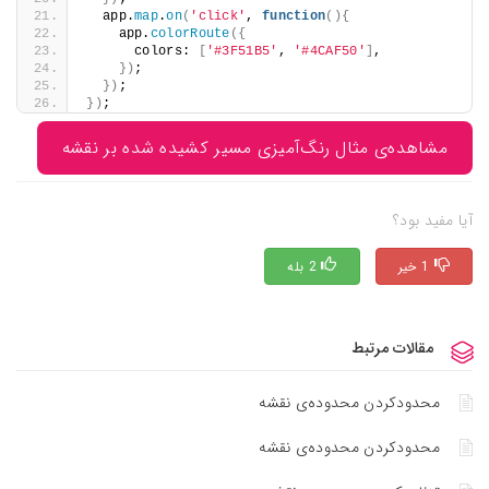
  app.
map
.
on
(
'click'
, 
function
(){
    app.
colorRoute
({
      colors: 
[
'#3F51B5'
, 
'#4CAF50'
]
,
})
;
})
;
})
;
مشاهده‌ی مثال رنگ‌آمیزی مسیر کشیده شده بر نقشه
آیا مفید بود؟
1 خیر
2 بله
مقالات مرتبط
محدودکردن محدوده‌ی نقشه
محدودکردن محدوده‌ی نقشه