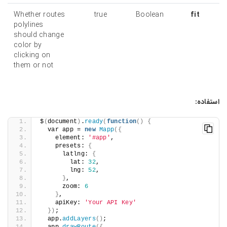
Whether routes
true
Boolean
fit
polylines
should change
color by
clicking on
them or not
استفاده:
$
(
document
)
.
ready
(
function
()
{
  var app = 
new
Mapp
({
    element: 
'#app'
,
    presets: 
{
      latlng: 
{
        lat: 
32
,
        lng: 
52
,
}
,
      zoom: 
6
}
,
    apiKey: 
'Your API Key'
})
;
  app.
addLayers
()
;