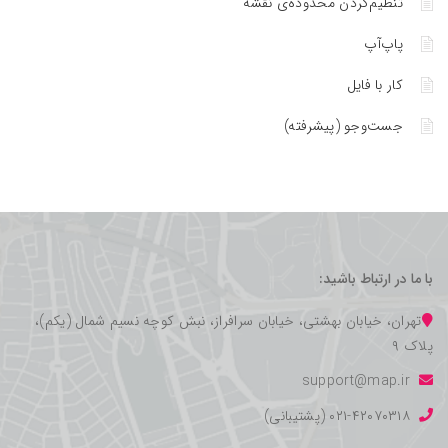
تنظیم‌کردن محدوده‌ی نقشه
پاپ‌آپ
کار با فایل
جست‌وجو (پیشرفته)
با ما در ارتباط باشید:
تهران، خیابان بهشتی، خیابان سرافراز، نبش کوچه نسیم شمال (یکم)،
پلاک ۹
support@map.ir
۰۲۱-۴۲۰۷۰۳۱۸ (پشتیبانی)