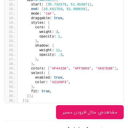
  app.
drawRoute
({
    start: 
[
35.732579
, 
51.456871
]
,
end
: 
[
35.661759
, 
51.300659
]
,
    mode: 
'car'
,
    draggable: 
true
,
    styles: 
{
      core: 
{
        weight: 
3
,
        opacity: 
1
,
}
,
      shadow: 
{
        weight: 
11
,
        opacity: 
.3
,
}
,
}
,
    colors: 
[
'#F44336'
, 
'#FF9800'
, 
'#607D8B'
]
,
    select: 
{
      enabled: 
true
,
      color: 
'#2196F3'
,
}
,
    fit: 
true
,
})
;
})
;
مشاهده‌ی مثال افزودن مسیر