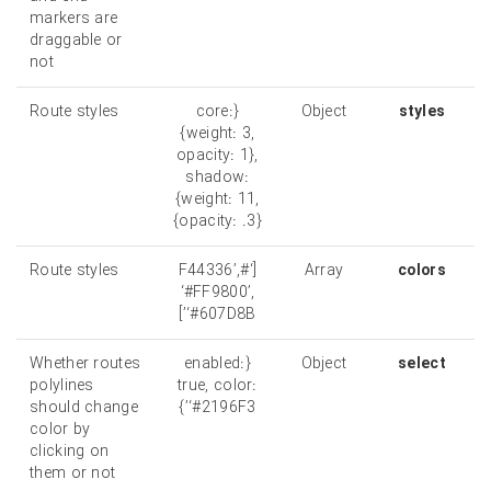
markers are
draggable or
not
Route styles
{core:
Object
styles
{weight: 3,
opacity: 1},
shadow:
{weight: 11,
opacity: .3}}
Route styles
[‘#F44336’,
Array
colors
‘#FF9800’,
‘#607D8B’]
Whether routes
{enabled:
Object
select
polylines
true, color:
should change
‘#2196F3’}
color by
clicking on
them or not