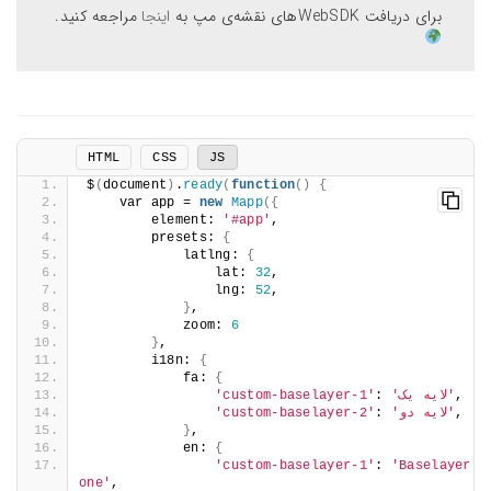
برای دریافت WebSDKهای نقشه‌ی مپ به
اینجا
مراجعه کنید.
HTML
CSS
JS
$
(
document
)
.
ready
(
function
()
{
    var app = 
new
Mapp
({
        element: 
'#app'
,
        presets: 
{
            latlng: 
{
                lat: 
32
,
                lng: 
52
,
}
,
            zoom: 
6
}
,
        i18n: 
{
            fa: 
{
,
'لایه یک'
: 
'custom-baselayer-1'
,
'لایه دو'
: 
'custom-baselayer-2'
}
,
            en: 
{
'custom-baselayer-1'
: 
'Baselayer 
one'
,