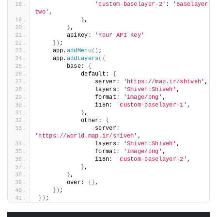
'custom-baselayer-2'
: 
'Baselayer 
two'
,
}
,
}
,
        apiKey: 
'Your API Key'
})
;
    app.
addMenu
()
;
    app.
addLayers
({
        base: 
{
            default: 
{
                server: 
'https://map.ir/shiveh'
,
                layers: 
'Shiveh:Shiveh'
,
                format: 
'image/png'
,
                i18n: 
'custom-baselayer-1'
,
}
,
            other: 
{
                server: 
'https://world.map.ir/shiveh'
,
                layers: 
'Shiveh:Shiveh'
,
                format: 
'image/png'
,
                i18n: 
'custom-baselayer-2'
,
}
,
}
,
        over: 
{}
,
})
;
})
;